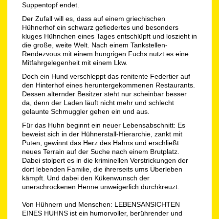
Suppentopf endet.
Der Zufall will es, dass auf einem griechischen
Hühnerhof ein schwarz gefiedertes und besonders
kluges Hühnchen eines Tages entschlüpft und loszieht in
die große, weite Welt. Nach einem Tankstellen-
Rendezvous mit einem hungrigen Fuchs nutzt es eine
Mitfahrgelegenheit mit einem Lkw.
Doch ein Hund verschleppt das renitente Federtier auf
den Hinterhof eines heruntergekommenen Restaurants.
Dessen alternder Besitzer steht nur scheinbar besser
da, denn der Laden läuft nicht mehr und schlecht
gelaunte Schmuggler gehen ein und aus.
Für das Huhn beginnt ein neuer Lebensabschnitt: Es
beweist sich in der Hühnerstall-Hierarchie, zankt mit
Puten, gewinnt das Herz des Hahns und erschließt
neues Terrain auf der Suche nach einem Brutplatz.
Dabei stolpert es in die kriminellen Verstrickungen der
dort lebenden Familie, die ihrerseits ums Überleben
kämpft. Und dabei den Kükenwunsch der
unerschrockenen Henne unweigerlich durchkreuzt.
Von Hühnern und Menschen: LEBENSANSICHTEN
EINES HUHNS ist ein humorvoller, berührender und