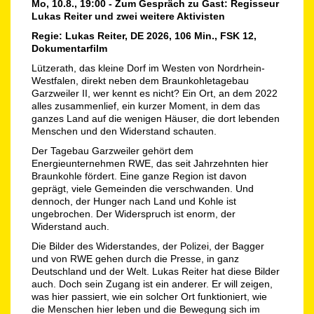
Mo, 10.8., 19:00 - Zum Gespräch zu Gast: Regisseur
Lukas Reiter und zwei weitere Aktivisten
Regie: Lukas Reiter, DE 2026, 106 Min., FSK 12,
Dokumentarfilm
Lützerath, das kleine Dorf im Westen von Nordrhein-
Westfalen, direkt neben dem Braunkohletagebau
Garzweiler II, wer kennt es nicht? Ein Ort, an dem 2022
alles zusammenlief, ein kurzer Moment, in dem das
ganzes Land auf die wenigen Häuser, die dort lebenden
Menschen und den Widerstand schauten.
Der Tagebau Garzweiler gehört dem
Energieunternehmen RWE, das seit Jahrzehnten hier
Braunkohle fördert. Eine ganze Region ist davon
geprägt, viele Gemeinden die verschwanden. Und
dennoch, der Hunger nach Land und Kohle ist
ungebrochen. Der Widerspruch ist enorm, der
Widerstand auch.
Die Bilder des Widerstandes, der Polizei, der Bagger
und von RWE gehen durch die Presse, in ganz
Deutschland und der Welt. Lukas Reiter hat diese Bilder
auch. Doch sein Zugang ist ein anderer. Er will zeigen,
was hier passiert, wie ein solcher Ort funktioniert, wie
die Menschen hier leben und die Bewegung sich im