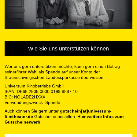
Wie Sie uns unterstützen können
Wer uns gern unterstützen möchte, kann gern einen Betrag
seiner/ihrer Wahl als Spende auf unser Konto der
Braunschweigischen Landessparkasse überweisen:
Universum Kinobetriebs GmbH
IBAN: DE68 2505 0000 0199 8887 10
BIC: NOLADE2HXXX
Verwendungszweck: Spende
Auch können Sie gern unter
gutschein[at]universum-
filmtheater.de
Gutscheine bestellen.
Hier weitere Infos zum
Gutscheinerwerb.