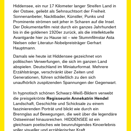
Hiddensee, ein nur 17 Kilometer langer Streifen Land in
der Ostsee, geliebt als Sehnsuchtsort der Freiheit.
Sonnenanbeter, Nacktbader, Künstler, Punks und
Prominente strömen seit jeher in Scharen auf die Insel.
Der Dokumentarfilm reist durch ein ganzes Jahrhundert
bis in die goldenen 1920er zurück, als die intellektuelle
Avantgarde hier zu Hause ist – wie Stummfilmstar Asta
Nielsen oder Literatur-Nobelpreisträger Gerhart
Hauptmann.
Damals wie heute ist Hiddensee gezeichnet von
politischen Verwerfungen, die sich im ganzen Land
abspielen. Deutschland im Miniaturformat. Mehrere
Erzählstränge, verschränkt über Zeiten und
Generationen, führen schließlich zu den sich
unaufhörlich zuspitzenden Spannungen der Gegenwart.
In hypnotisch schönen Schwarz-Weiß-Bildern verwebt
die preisgekrönte
Regisseurin Annekatrin Hendel
Landschaft, Geschichte und Schicksale zu einem
faszinierenden Porträt und blickt wie durch ein
Brennglas auf Bewegungen, die weit über die legendäre
Ostseeinsel hinausreichen. HIDDENSEE ist ein
gleichsam poetisches wie beunruhigendes Kinoerlebnis
voller visueller und erzählerischer Kraft.