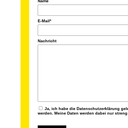
Name
E-Mail
*
Nachricht
Ja, ich habe die Datenschutzerklärung gelesen und bin damit einverstanden, dass die von mir angegebenen Daten elektronisch erhoben und gespeichert
werden. Meine Daten werden dabei nur stren